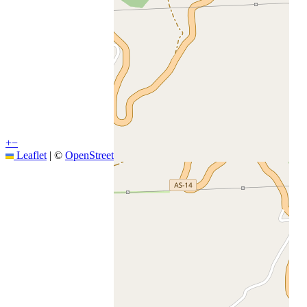
+
−
Leaflet
|
©
OpenStreetMap
contributors